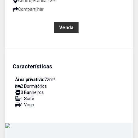
Centro, Franca - SP
Compartilhar
R$ 750.000,00
Venda
Características
Área privativa:
72
m²
2
Dormitório
s
3
Banheiro
s
1
Suíte
1
Vaga