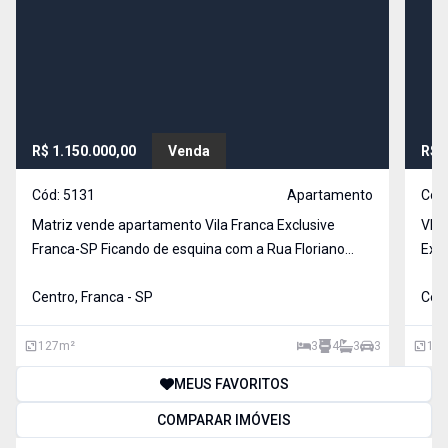
R$ 1.150.000,00
Venda
R$ 
Cód:
5131
Apartamento
Cód
Matriz vende apartamento Vila Franca Exclusive
VEN
Franca-SP Ficando de esquina com a Rua Floriano
Exce
Peixoto com um fluxo intenso de carros e a Rua
com 
Tomaz Gonzaga com um fluxo menor e por isso o
Centro, Franca - SP
em re
Cent
acesso para a garagem é nessa rua. Apartamento
cont
ideal para quem g
127
m²
3
4
3
3
107
MEUS FAVORITOS
COMPARAR IMÓVEIS