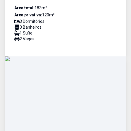
Área total:
183
m²
Área privativa:
120
m²
3
Dormitório
s
3
Banheiro
s
1
Suíte
2
Vaga
s