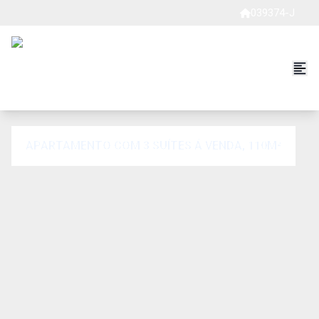
039374-J
APARTAMENTO COM 3 SUÍTES Á VENDA, 110M²