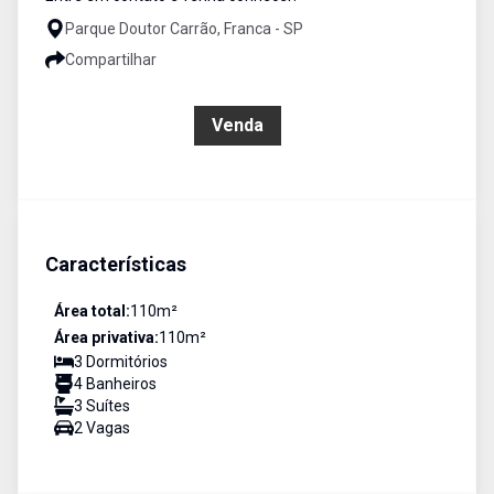
Parque Doutor Carrão, Franca - SP
Compartilhar
R$ 520.000,00
Venda
Características
Área total:
110
m²
Área privativa:
110
m²
3
Dormitório
s
4
Banheiro
s
3
Suíte
s
2
Vaga
s