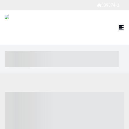
039374-J
----- ----- -- ------ ---- ---- -- ----- ----- ----- --- ------