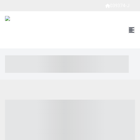
039374-J
----- ----- -- ------ ---- ---- -- ----- ----- ----- --- ------