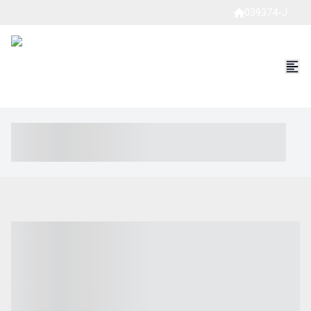
039374-J
----- ----- -- ------ ---- ---- -- ----- ----- ----- --- ------