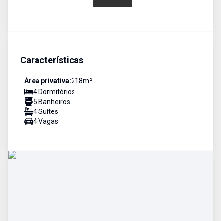
Características
Área privativa:
218
m²
4
Dormitório
s
5
Banheiro
s
4
Suíte
s
4
Vaga
s