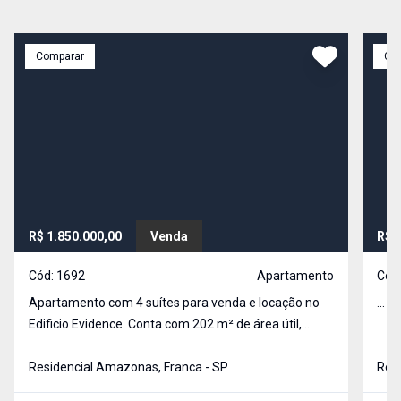
Comparar
Co
R$ 1.850.000,00
Venda
R$ 
Cód:
1692
Apartamento
Cód
Apartamento com 4 suítes para venda e locação no
...
Edificio Evidence. Conta com 202 m² de área útil,
ampla sala podendo ser dividida em sala de TV, estar
e jantar, área gourmet, copa, cozinha com armários,
Residencial Amazonas, Franca - SP
Resi
lavanderia com armários, lavabo, banheiro na ár