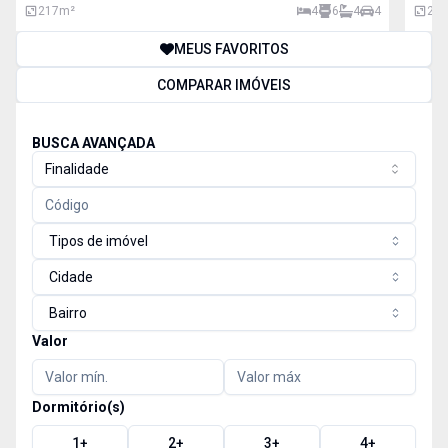
217
m²
4
6
4
4
245
MEUS FAVORITOS
COMPARAR IMÓVEIS
BUSCA AVANÇADA
Finalidade
Tipos de imóvel
Cidade
Bairro
Valor
Dormitório(s)
1
+
2
+
3
+
4
+