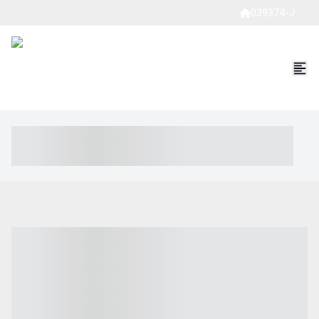
039374-J
----- ----- -- ------ ---- ---- -- ----- ----- ----- --- ------