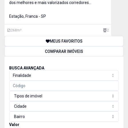
dos melhores e mais valorizados corredores
comerciais da cidade, na Avenida Voluntários da
Franca, bairro Estação. O imóvel conta agora com
Estação, Franca - SP
elevador, além de acesso por escadas, oferecendo
mais conforto
268
m²
2
MEUS FAVORITOS
COMPARAR IMÓVEIS
BUSCA AVANÇADA
Finalidade
Tipos de imóvel
Cidade
Bairro
Valor