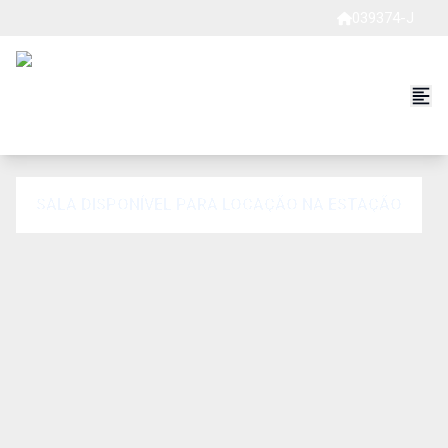
039374-J
SALA DISPONÍVEL PARA LOCAÇÃO NA ESTAÇÃO