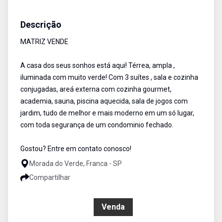
Casa em Condomínio
Venda
Cód:
2009
Descrição
MATRIZ VENDE
A casa dos seus sonhos está aqui! Térrea, ampla ,
iluminada com muito verde! Com 3 suítes , sala e cozinha
conjugadas, areá externa com cozinha gourmet,
academia, sauna, piscina aquecida, sala de jogos com
jardim, tudo de melhor e mais moderno em um só lugar,
com toda segurança de um condominio fechado.
Gostou? Entre em contato conosco!
Morada do Verde, Franca - SP
Compartilhar
R$ 6.000.000,00
Venda