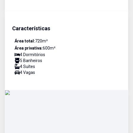
Características
Área total:
720
m²
Área privativa:
600
m²
4
Dormitório
s
5
Banheiro
s
4
Suíte
s
4
Vaga
s