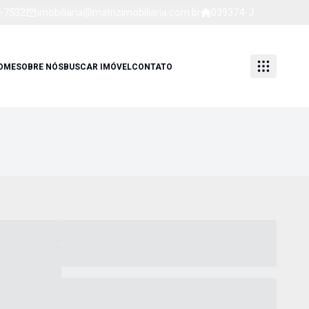
1-7532
imobiliaria@matrizimobiliaria.com.br
039374-J
OME
SOBRE NÓS
BUSCAR IMÓVEL
CONTATO