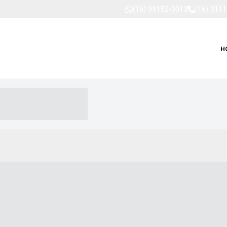
(16) 99152-0013
(16) 311
H
-- ----- --- ------