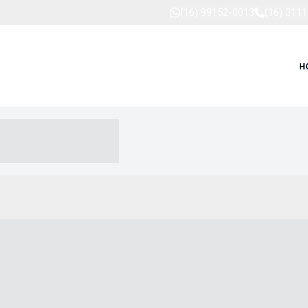
(16) 99152-0013
(16) 311
H
-- ----- --- ------