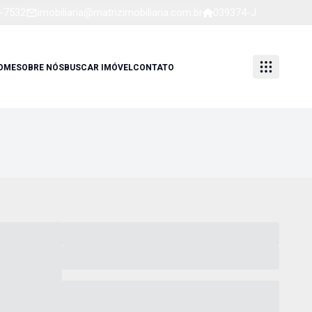
1-7532
imobiliaria@matrizimobiliaria.com.br
039374-J
OME
SOBRE NÓS
BUSCAR IMÓVEL
CONTATO