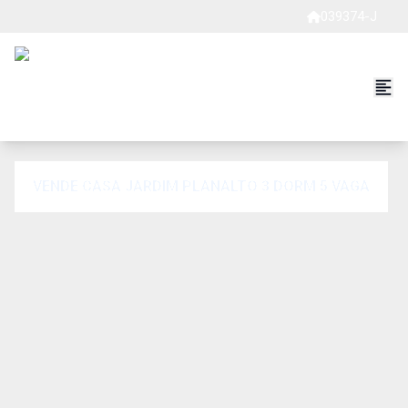
039374-J
VENDE CASA JARDIM PLANALTO 3 DORM 5 VAGA