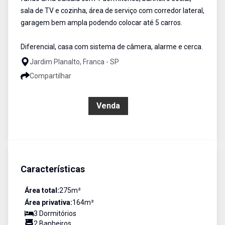
sala de TV e cozinha, área de serviço com corredor lateral,
garagem bem ampla podendo colocar até 5 carros.
Diferencial, casa com sistema de câmera, alarme e cerca.
Jardim Planalto, Franca - SP
Compartilhar
R$ 470.000,00
Venda
Características
Área total:
275
m²
Área privativa:
164
m²
3
Dormitório
s
2
Banheiro
s