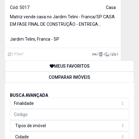
Cód:
5017
Casa
Matriz vende casa no Jardim Telini - Franca/SP CASA
EM FASE FINAL DE CONSTRUÇÃO - ENTREGA
PREVISTA PARA DAQUI 10 MESES Localizada em um
bairro novo, com grande valorização e diversas casas
Jardim Telini, Franca - SP
em construção, a propriedade possui fácil acesso à
Avenida C
177
m²
3
4
3
4
MEUS FAVORITOS
COMPARAR IMÓVEIS
BUSCA AVANÇADA
Finalidade
Tipos de imóvel
Cidade