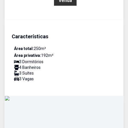
R$ 1.350.000,00
Venda
Características
Área total:
250
m²
Área privativa:
192
m²
3
Dormitório
s
4
Banheiro
s
3
Suíte
s
3
Vaga
s