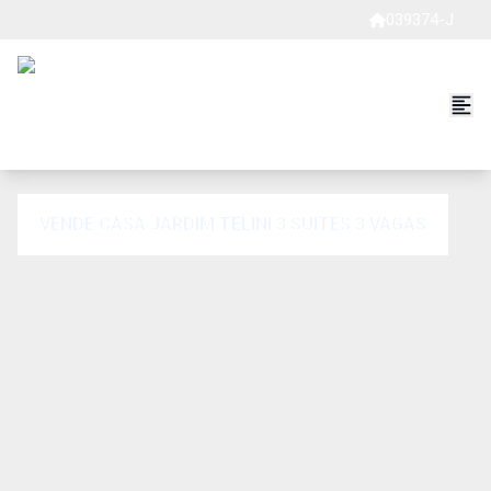
039374-J
VENDE CASA JARDIM TELINI 3 SUITES 3 VAGAS