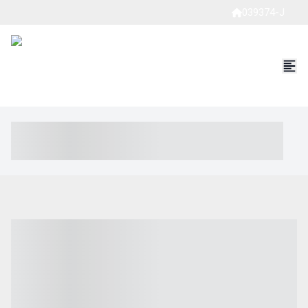
039374-J
----- ----- -- ------ ---- ---- -- ----- ----- ----- --- ------