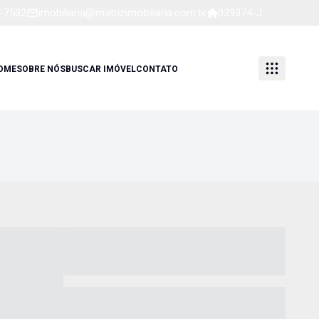
1-7532
imobiliaria@matrizimobiliaria.com.br
039374-J
OME
SOBRE NÓS
BUSCAR IMÓVEL
CONTATO