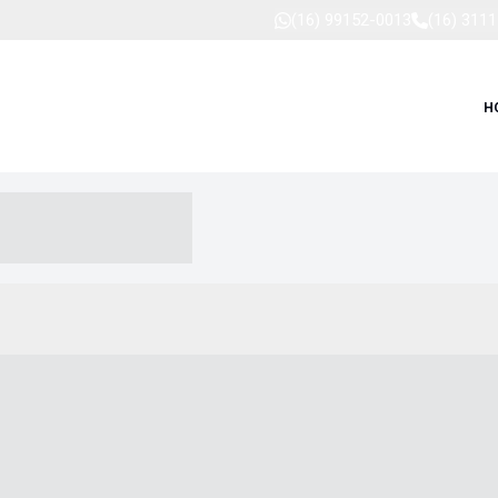
(16) 99152-0013
(16) 311
H
-- ----- --- ------