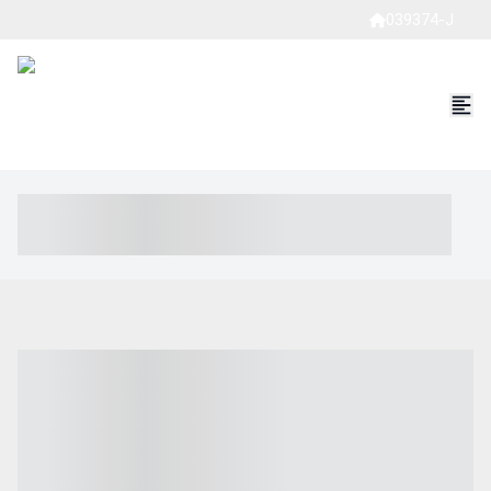
039374-J
----- ----- -- ------ ---- ---- -- ----- ----- ----- --- ------