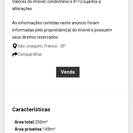
Valores do imóvel, condomínio e IPTU sujeitos a
alterações.
As informações contidas neste anúncio foram
informadas pelo proprietário(a) do imóvel e possuem
seus direitos reservados.
São Joaquim, Franca - SP
Compartilhar
R$ 1.000.000,00
Venda
Características
Área total:
250
m²
Área privativa:
149
m²