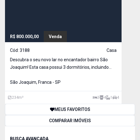
R$ 800.000,00
Venda
Cód:
3188
Casa
Descubra o seu novo lar no encantador bairro São
Joaquim! Esta casa possui 3 dormitórios, incluindo
uma suíte master para o máximo conforto. Desfrute
de momentos relaxantes na sala de TV, jantar e na
São Joaquim, Franca - SP
acolhedora sala com lareira. Para os momentos de la
234
m²
3
4
1
4
MEUS FAVORITOS
COMPARAR IMÓVEIS
BUSCA AVANÇADA