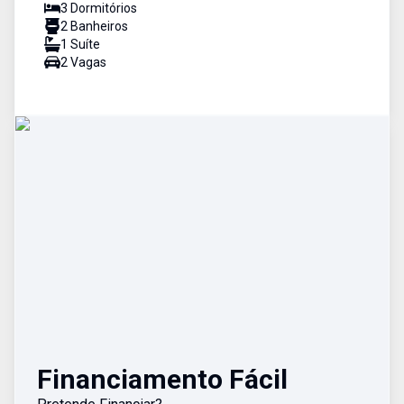
3
Dormitório
s
2
Banheiro
s
1
Suíte
2
Vaga
s
Financiamento Fácil