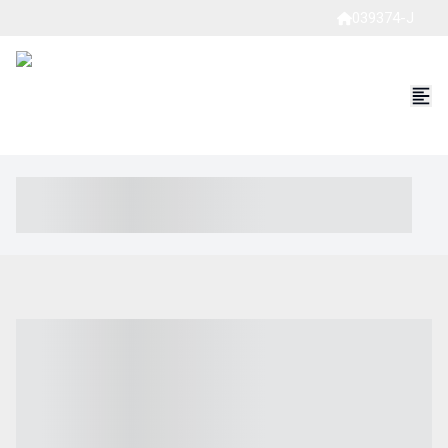
039374-J
----- ----- -- ------ ---- ---- -- ----- ----- ----- --- ------