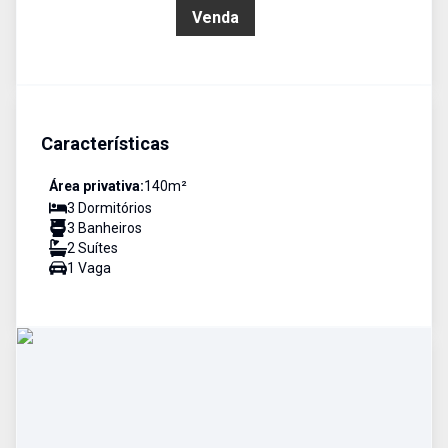
R$ 650.000,00
Venda
Características
Área privativa:
140
m²
3
Dormitório
s
3
Banheiro
s
2
Suíte
s
1
Vaga