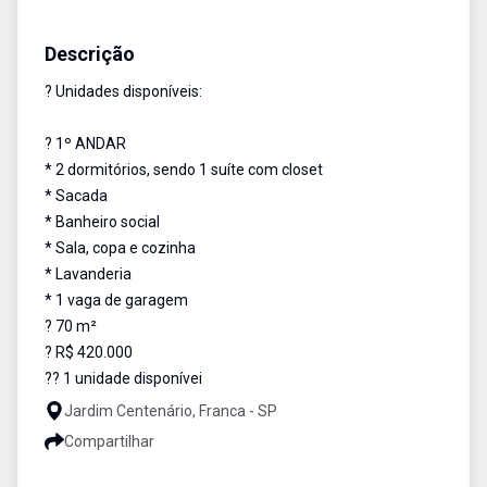
Cobertura
Venda
Cód:
5054
Descrição
? Unidades disponíveis:
? 1º ANDAR
* 2 dormitórios, sendo 1 suíte com closet
* Sacada
* Banheiro social
* Sala, copa e cozinha
* Lavanderia
* 1 vaga de garagem
? 70 m²
? R$ 420.000
?? 1 unidade disponívei
Jardim Centenário, Franca - SP
Compartilhar