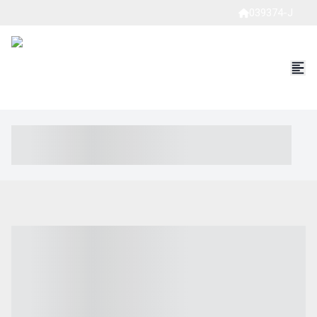
039374-J
----- ----- -- ------ ---- ---- -- ----- ----- ----- --- ------