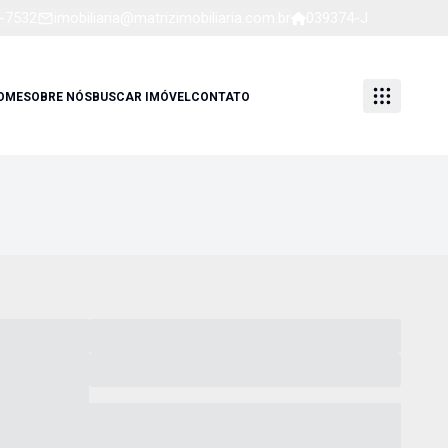
1-7532
imobiliaria@matrizimobiliaria.com.br
039374-J
OME
SOBRE NÓS
BUSCAR IMÓVEL
CONTATO