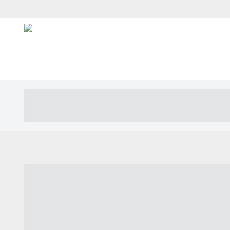
----- ----- -- ------ ---- ---- -- ----- ---