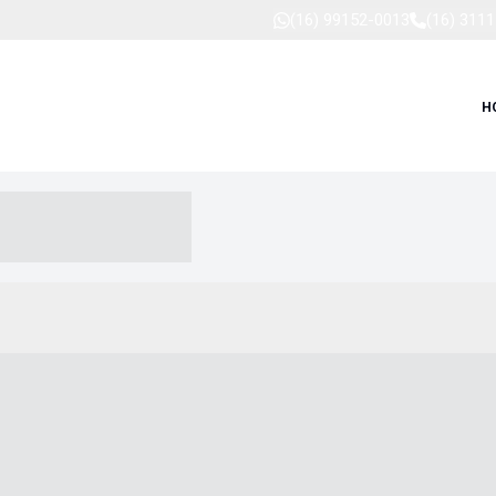
(16) 99152-0013
(16) 311
H
-- ----- --- ------