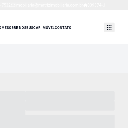
1-7532
imobiliaria@matrizimobiliaria.com.br
039374-J
OME
SOBRE NÓS
BUSCAR IMÓVEL
CONTATO