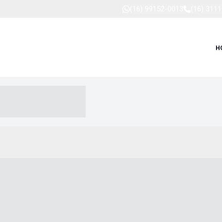
(16) 99152-0013
(16) 311
H
-- ----- --- ------