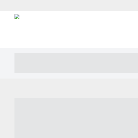
----- ----- -- ------ ---- ---- -- ----- ---