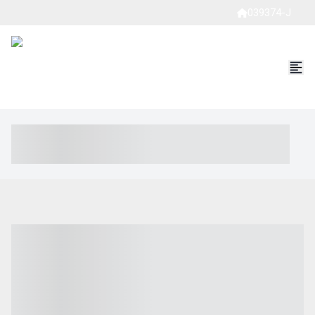
039374-J
----- ----- -- ------ ---- ---- -- ----- ----- ----- --- ------