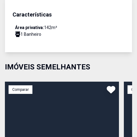
Características
Área privativa:
142
m²
1
Banheiro
IMÓVEIS SEMELHANTES
Comparar
Co