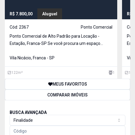
R$ 7.800,00
Aluguel
R$ 
Cód:
2367
Ponto Comercial
Cód
Ponto Comercial de Alto Padrão para Locação -
Pont
Estação, Franca-SP Se você procura um espaço
Estação, 
moderno, funcional e bem localizado para o seu
mode
negócio, esta é a oportunidade ideal! Localizado na
Vila Nicácio, Franca - SP
negóc
Vila
Rua Torquato Caleiro, no bairro Estação, em frente ao
Rua 
Edifí
Edif
122
m²
1
126
MEUS FAVORITOS
COMPARAR IMÓVEIS
BUSCA AVANÇADA
Finalidade