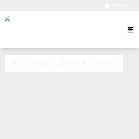
039374-J
ALUGA-SE SALA COMERCIAL JD ESMERALDA