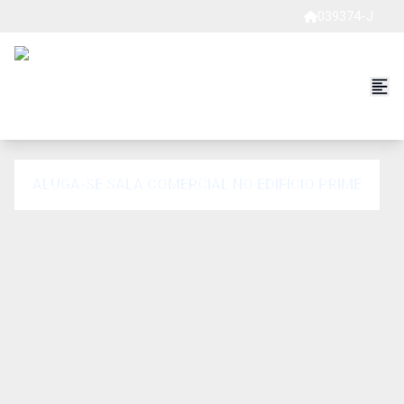
039374-J
ALUGA-SE SALA COMERCIAL NO EDIFÍCIO PRIME