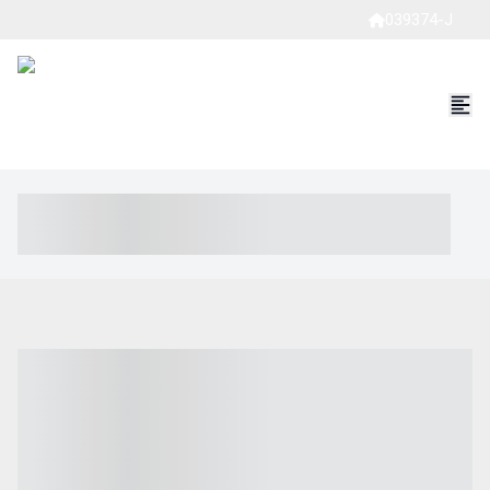
039374-J
----- ----- -- ------ ---- ---- -- ----- ----- ----- --- ------