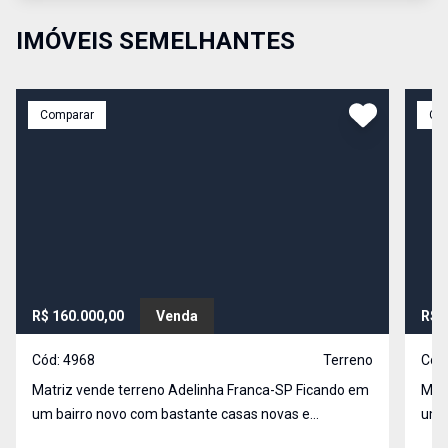
IMÓVEIS SEMELHANTES
Comparar
Co
R$ 160.000,00
Venda
R$ 
Cód:
4968
Terreno
Cód
Matriz vende terreno Adelinha Franca-SP Ficando em
Matri
um bairro novo com bastante casas novas e
um b
construções. Terreno com vizinho definido de um dos
construções. Ter