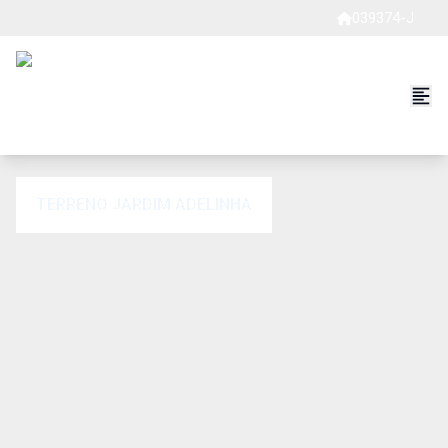
039374-J
TERRENO JARDIM ADELINHA