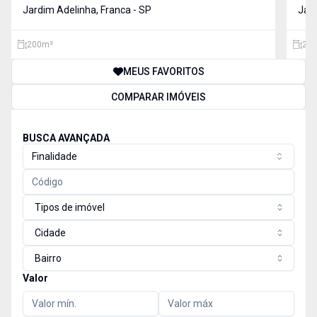
lados, sendo ideal para você construir para vender ou
Jardim Adelinha, Franca - SP
lado
Jard
para morar. Mendindo 200m². E ai gosto desse t
200
m²
200
MEUS FAVORITOS
COMPARAR IMÓVEIS
BUSCA AVANÇADA
Finalidade
Tipos de imóvel
Cidade
Bairro
Valor