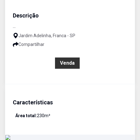
Terreno
Venda
Cód:
4971
Descrição
...
Jardim Adelinha, Franca - SP
Compartilhar
R$ 184.000,00
Venda
Características
Área total:
230
m²