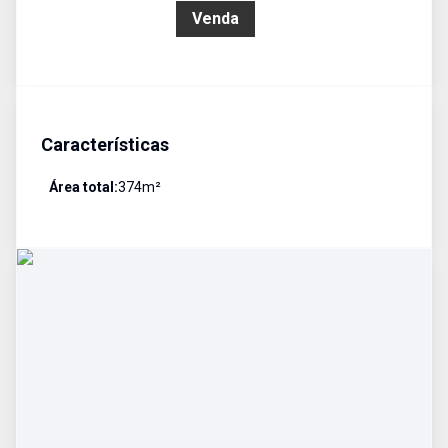
R$ 550.000,00
Venda
Características
Área total:
374
m²