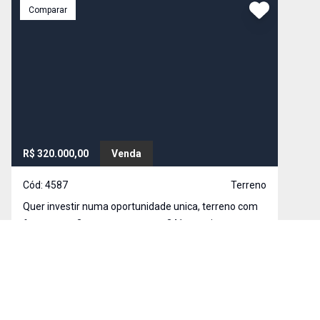
Comparar
R$ 320.000,00
Venda
Cód:
4587
Terreno
Quer investir numa oportunidade unica, terreno com
frente para 2 ruas, terreno com 341m², otima
localização no bairro, excelente proposta para
construir tanto casa como edificio. Venha conferir
Jardim Botânico, Franca - SP
essa oportunidade unica
341
m²