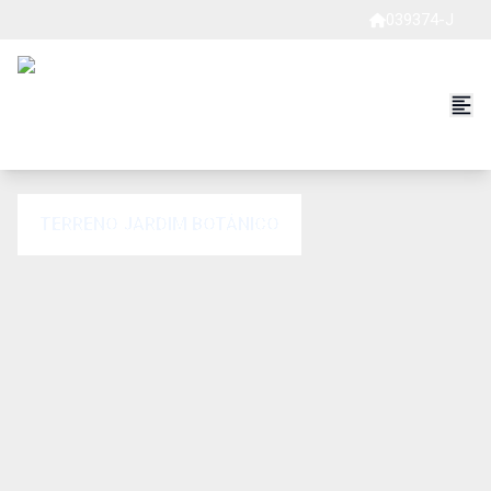
039374-J
TERRENO JARDIM BOTÂNICO