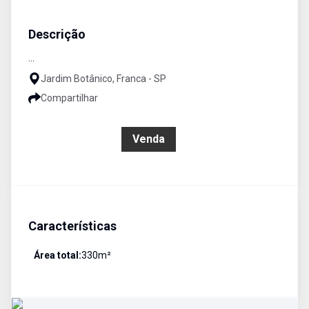
Terreno
Venda
Cód:
4992
Descrição
...
Jardim Botânico, Franca - SP
Compartilhar
R$ 400.000,00
Venda
Características
Área total:
330
m²