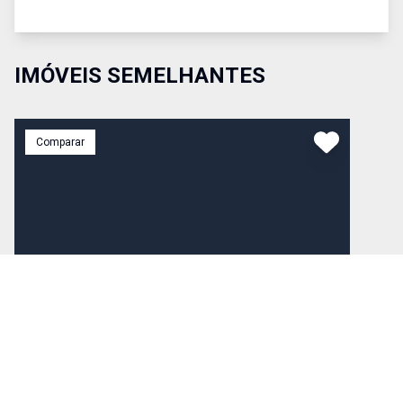
IMÓVEIS SEMELHANTES
Comparar
R$ 660.000,00
Venda
Cód:
2434
Terreno
MATRIZ VENDE Excelente terreno de esquina a venda