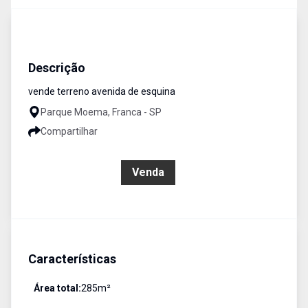
Terreno
Venda
Cód:
3630
Descrição
vende terreno avenida de esquina
Parque Moema, Franca - SP
Compartilhar
R$ 550.000,00
Venda
Características
Área total:
285
m²