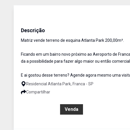
Terreno
Venda
Cód:
4367
Descrição
Matriz vende terreno de esquina Atlanta Park 200,00m².
Ficando em um bairro novo próximo ao Aeroporto de Franca
da a possibilidade para fazer algo maior ou então comercial
E ai gostou desse terreno? Agende agora mesmo uma visit
Residencial Atlanta Park, Franca - SP
Compartilhar
R$ 145.000,00
Venda