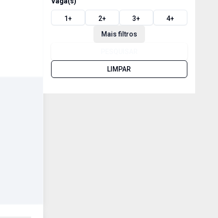
Vaga(s)
1
+
2
+
3
+
4
+
Mais filtros
PESQUISAR
LIMPAR