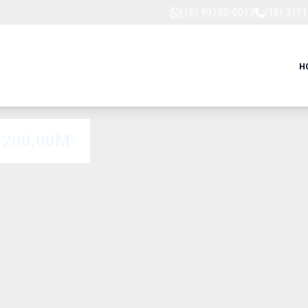
(16) 99152-0013
(16) 311
H
200,00M²