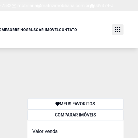
1-7532
imobiliaria@matrizimobiliaria.com.br
039374-J
OME
SOBRE NÓS
BUSCAR IMÓVEL
CONTATO
MEUS FAVORITOS
COMPARAR IMÓVEIS
Valor venda