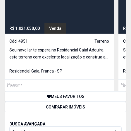
R$ 1.021.050,00
Venda
R$ 
Cód:
4951
Terreno
Cód
Seu novo lar te espera no Residencial Gaia! Adquira
Seu n
este terreno com excelente localização e construa a
este
casa dos seus sonhos. Com frente leste, você terá o
casa
sol da manhã iluminando seus ambientes e
Residencial Gaia, Franca - SP
sol
Resi
proporcionando um clima ainda mais agradável. Área
prop
t
t
680
m²
419
MEUS FAVORITOS
COMPARAR IMÓVEIS
BUSCA AVANÇADA