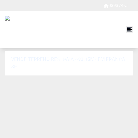
039374-J
VENDE TERRENO RES. GAIA 493,15M² EM FRANCA
SP