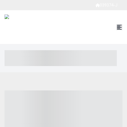
039374-J
----- ----- -- ------ ---- ---- -- ----- ----- ----- --- ------