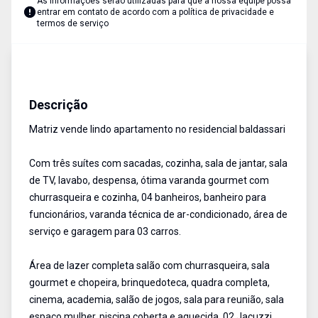
As informações serão utilizadas para que a nossa equipe possa
entrar em contato de acordo com a
política de privacidade e
termos de serviço
Apartamento
Venda
Cód:
284
Descrição
Matriz vende lindo apartamento no residencial baldassari
Com três suítes com sacadas, cozinha, sala de jantar, sala
de TV, lavabo, despensa, ótima varanda gourmet com
churrasqueira e cozinha, 04 banheiros, banheiro para
funcionários, varanda técnica de ar-condicionado, área de
serviço e garagem para 03 carros.
Área de lazer completa salão com churrasqueira, sala
gourmet e chopeira, brinquedoteca, quadra completa,
cinema, academia, salão de jogos, sala para reunião, sala
espaço mulher, piscina coberta e aquecida, 02 Jacuzzi,