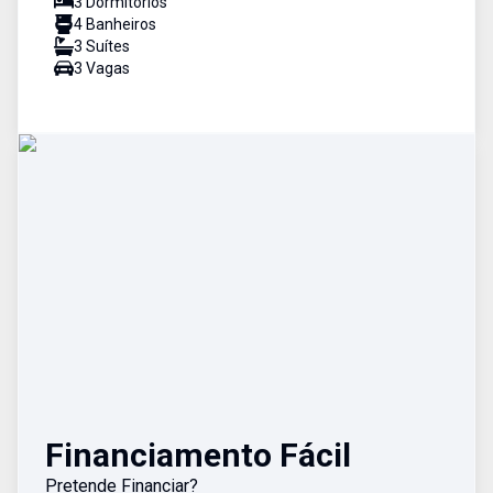
3
Dormitório
s
4
Banheiro
s
3
Suíte
s
3
Vaga
s
Financiamento Fácil
Pretende Financiar?