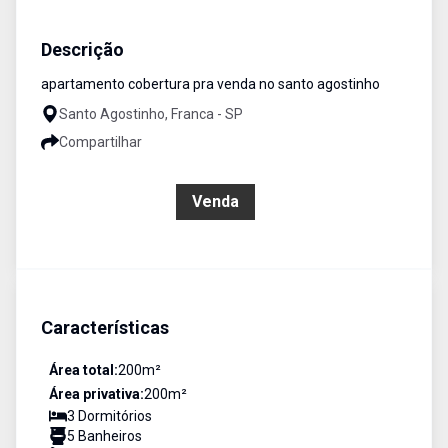
Apartamento
Venda
Cód:
2067
Descrição
apartamento cobertura pra venda no santo agostinho
Santo Agostinho, Franca - SP
Compartilhar
R$ 750.000,00
Venda
Características
Área total:
200
m²
Área privativa:
200
m²
3
Dormitório
s
5
Banheiro
s