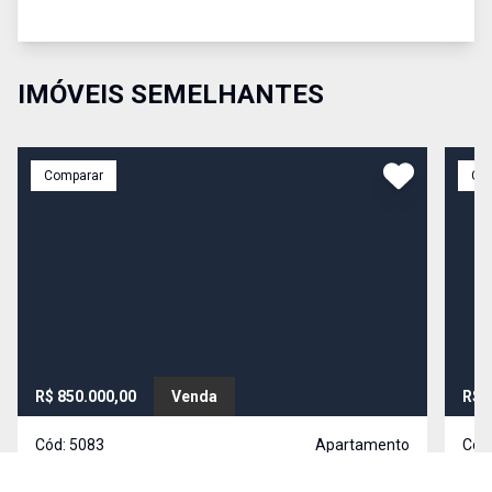
IMÓVEIS SEMELHANTES
Comparar
Co
R$ 850.000,00
Venda
R$ 
Cód:
5083
Apartamento
Cód
Matriz vende apartamento no Edifício Quebec
Lind