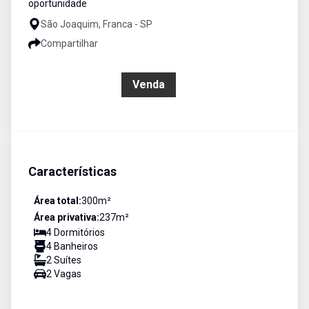
oportunidade
São Joaquim, Franca - SP
Compartilhar
R$ 980.000,00
Venda
Características
Área total:
300
m²
Área privativa:
237
m²
4
Dormitório
s
4
Banheiro
s
2
Suíte
s
2
Vaga
s