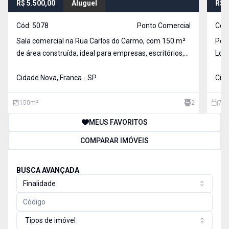
R$ 5.500,00
Aluguel
R$ 
Cód:
5078
Ponto Comercial
Cód
Sala comercial na Rua Carlos do Carmo, com 150 m²
Pont
de área construída, ideal para empresas, escritórios,
Loca
clínicas, lojas, consultórios e diversos segmentos que
come
buscam um espaço moderno e funcional. O imóvel
Cidade Nova, Franca - SP
flux
Cida
conta com fachada em vidro temperado, proporci
Pest
cons
150
m²
2
70
MEUS FAVORITOS
COMPARAR IMÓVEIS
BUSCA AVANÇADA
Finalidade
Tipos de imóvel