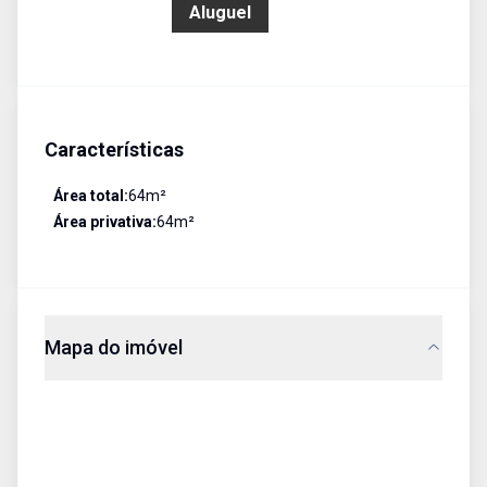
R$ 5.120,00
Aluguel
Características
Área total:
64
m²
Área privativa:
64
m²
Mapa do imóvel