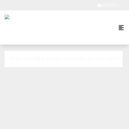
039374-J
PONTO COMERCIAL NO SHOPPING DO CALÇADO