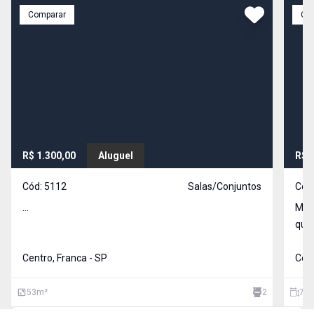
Comparar
Co
R$ 1.300,00
Aluguel
R$ 
Cód:
5112
Salas/Conjuntos
Cód
...
Matr
que 
tend
Centro, Franca - SP
próx
Cent
inte
53
m²
2
73