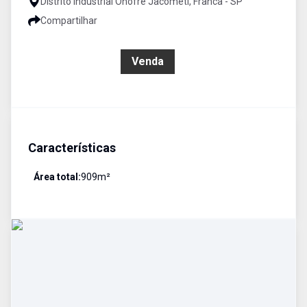
Distrito Industrial Onofre Jacometi, Franca - SP
Compartilhar
R$ 800.000,00
Venda
Características
Área total:
909
m²